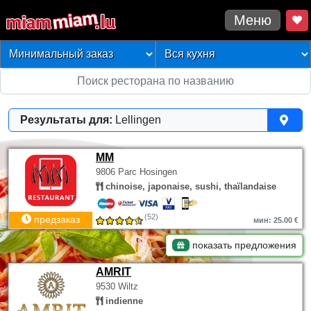
Меню
Результаты для:
Lellingen
MM
9806 Parc Hosingen
chinoise, japonaise, sushi, thaïlandaise
(52)
предзаказ
мин: 25.00 €
показать предложения
AMRIT
9530 Wiltz
indienne