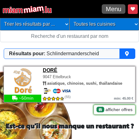
Menu
Résultats pour:
Schlindermanderscheid
DORÉ
9047 Ettelbruck
asiatique, chinoise, sushi, thaïlandaise
(55)
~50min
min: 45.00 €
afficher offres
Est-ce qu'il nous manque un restaurant ?