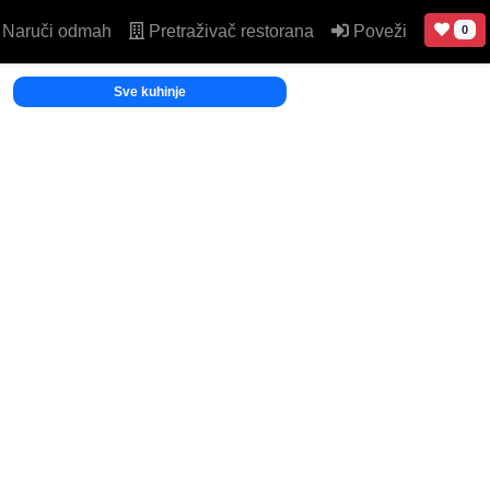
Naruči odmah
Pretraživač restorana
Poveži
0
Sve kuhinje