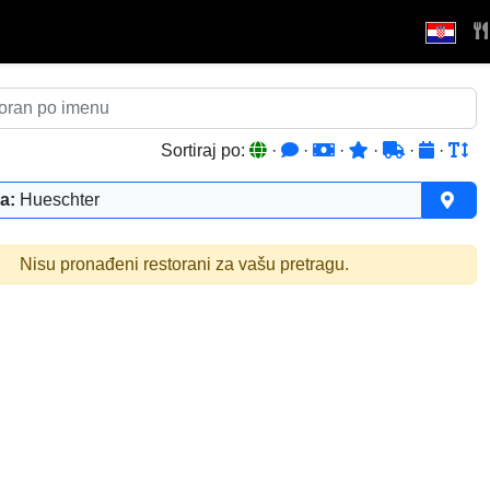
Sortiraj po:
·
·
·
·
·
·
a:
Hueschter
Nisu pronađeni restorani za vašu pretragu.