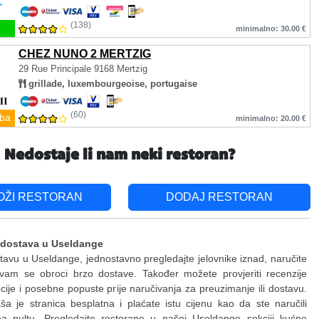
(138)
minimalno: 30.00 €
CHEZ NUNO 2 MERTZIG
29 Rue Principale
9168 Mertzig
grillade, luxembourgeoise, portugaise
(60)
ba
minimalno: 20.00 €
Nedostaje li nam neki restoran?
OŽI RESTORAN
DODAJ RESTORAN
 dostava u Useldange
stavu u Useldange, jednostavno pregledajte jelovnike iznad, naručite
 vam se obroci brzo dostave. Također možete provjeriti recenzije
ije i posebne popuste prije naručivanja za preuzimanje ili dostavu.
a je stranica besplatna i plaćate istu cijenu kao da ste naručili
 na pultu. Pregledajte restorane u našoj Useldange sekciji kućne