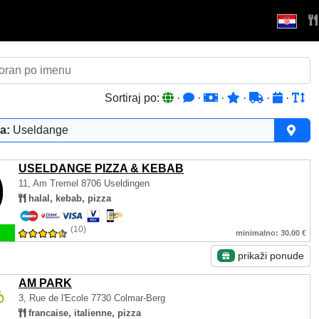
Sortiraj po:
·
·
·
·
·
·
a:
Useldange
USELDANGE PIZZA & KEBAB
11, Am Tremel
8706 Useldingen
halal, kebab, pizza
(10)
minimalno: 30.00 €
prikaži ponude
AM PARK
3, Rue de l'Ecole
7730 Colmar-Berg
francaise, italienne, pizza