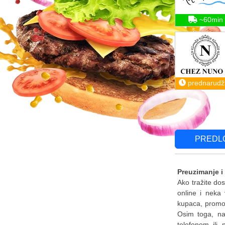
~60min
prednarudž
PREDL
Preuzimanje i
Ako tražite do
online i neka
kupaca, promoc
Osim toga, naš
telefonom ili