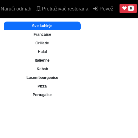
Naruči odmah
Pretraživač restorana
Poveži
0
Sve kuhinje
Francaise
Grillade
Halal
Italienne
Kebab
Luxembourgeoise
Pizza
Portugaise