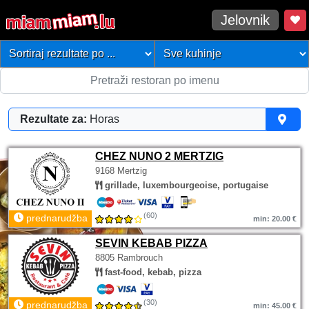
Jelovnik
Rezultate za:
Horas
CHEZ NUNO 2 MERTZIG
9168 Mertzig
grillade, luxembourgeoise, portugaise
(60)
prednarudžba
min: 20.00 €
SEVIN KEBAB PIZZA
8805 Rambrouch
fast-food, kebab, pizza
(30)
prednarudžba
min: 45.00 €