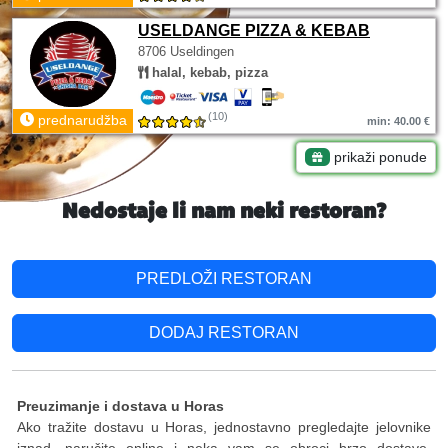
USELDANGE PIZZA & KEBAB
8706 Useldingen
halal, kebab, pizza
(10)
prednarudžba
min: 40.00 €
prikaži ponude
Nedostaje li nam neki restoran?
PREDLOŽI RESTORAN
DODAJ RESTORAN
Preuzimanje i dostava u Horas
Ako tražite dostavu u Horas, jednostavno pregledajte jelovnike