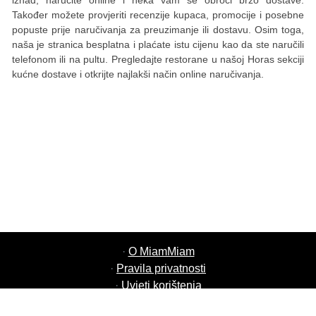
iznad, naručite online i neka vam se obroci brzo dostave.
Također možete provjeriti recenzije kupaca, promocije i posebne
popuste prije naručivanja za preuzimanje ili dostavu. Osim toga,
naša je stranica besplatna i plaćate istu cijenu kao da ste naručili
telefonom ili na pultu. Pregledajte restorane u našoj Horas sekciji
kućne dostave i otkrijte najlakši način online naručivanja.
·
O MiamMiam
·
Pravila privatnosti
·
Uvjeti korištenja
·
MiamMiam Poslovi