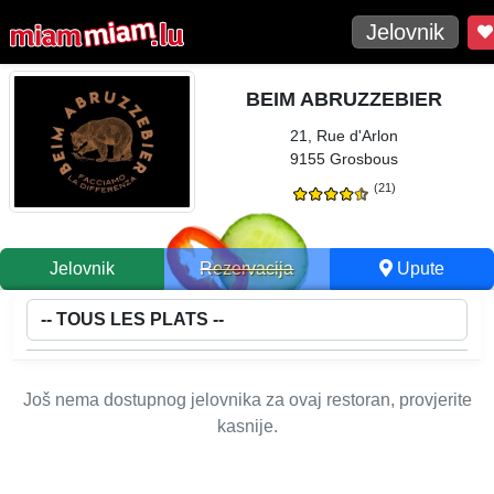
Jelovnik
BEIM ABRUZZEBIER
21, Rue d'Arlon
9155 Grosbous
(21)
Jelovnik
Rezervacija
Upute
Još nema dostupnog jelovnika za ovaj restoran, provjerite
kasnije.