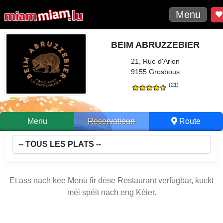
Menu
BEIM ABRUZZEBIER
21, Rue d'Arlon
9155 Grosbous
(21)
Menu
Reservatioun
Route
Et ass nach kee Menü fir dëse Restaurant verfügbar, kuckt
méi spéit nach eng Kéier.