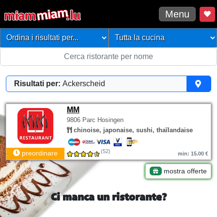
Menu
Risultati per:
Ackerscheid
MM
9806 Parc Hosingen
chinoise, japonaise, sushi, thaïlandaise
(52)
preordinare
min: 15.00 €
mostra offerte
Ci manca un ristorante?