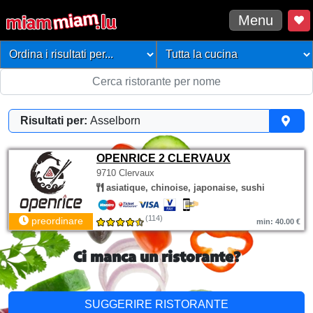
Menu
Risultati per:
Asselborn
OPENRICE 2 CLERVAUX
9710 Clervaux
asiatique, chinoise, japonaise, sushi
(114)
preordinare
min: 40.00 €
Ci manca un ristorante?
SUGGERIRE RISTORANTE