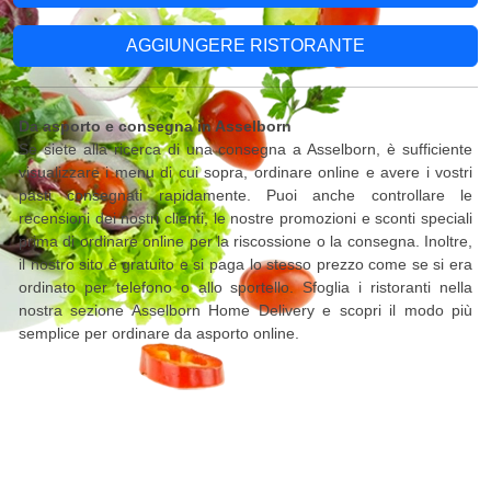
AGGIUNGERE RISTORANTE
Da asporto e consegna in Asselborn
Se siete alla ricerca di una consegna a Asselborn, è sufficiente
visualizzare i menu di cui sopra, ordinare online e avere i vostri
pasti consegnati rapidamente. Puoi anche controllare le
recensioni dei nostri clienti, le nostre promozioni e sconti speciali
prima di ordinare online per la riscossione o la consegna. Inoltre,
il nostro sito è gratuito e si paga lo stesso prezzo come se si era
ordinato per telefono o allo sportello. Sfoglia i ristoranti nella
nostra sezione Asselborn Home Delivery e scopri il modo più
semplice per ordinare da asporto online.