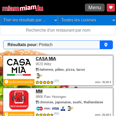
Menu
Résultats pour:
Pintsch
CASA MIA
9570 Wiltz
italienne, pâtes, pizza, tacos
(37)
précommande
min: 35.00 €
MM
9806 Parc Hosingen
chinoise, japonaise, sushi, thaïlandaise
(52)
précommande
min: 25.00 €