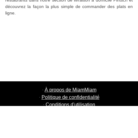
restaurants dans notre section de livraison à domicile Pintsch et
découvrez la façon la plus simple de commander des plats en
ligne.
·
À propos de MiamMiam
·
Politique de confidentialité
·
Conditions d'utilisation
·
MiamMiam Jobs
·
Ajouter votre restaurant
·
Parrainage d'amis
·
Liste de toutes les villes