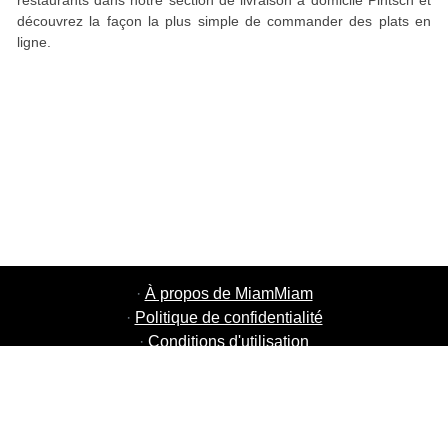
restaurants dans notre section de livraison à domicile Pintsch et
découvrez la façon la plus simple de commander des plats en
ligne.
·
À propos de MiamMiam
·
Politique de confidentialité
·
Conditions d'utilisation
·
MiamMiam Jobs
·
Ajouter votre restaurant
·
Parrainage d'amis
·
Liste de toutes les villes