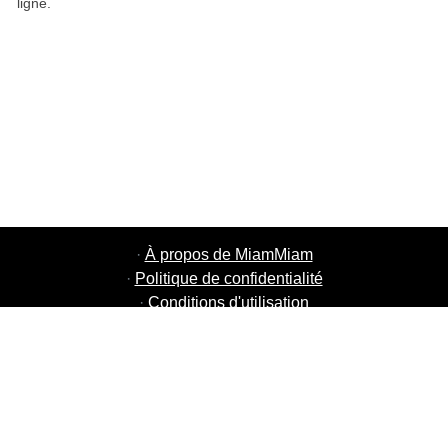
ligne.
·
À propos de MiamMiam
·
Politique de confidentialité
·
Conditions d'utilisation
·
MiamMiam Jobs
·
Ajouter votre restaurant
·
Parrainage d'amis
·
Liste de toutes les villes
·
Chat aide