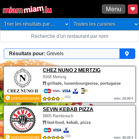
Menu
Résultats pour:
Grevels
CHEZ NUNO 2 MERTZIG
9168 Mertzig
grillade, luxembourgeoise, portugaise
(60)
précommande
min: 20.00 €
SEVIN KEBAB PIZZA
8805 Rambrouch
fast-food, kebab, pizza
(30)
précommande
min: 40.00 €