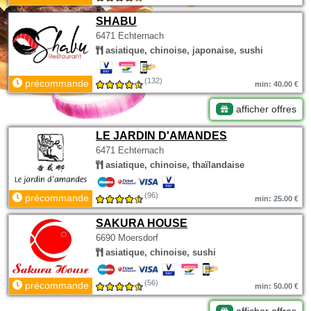
SHABU
6471 Echternach
asiatique, chinoise, japonaise, sushi
(132)
précommande
min: 40.00 €
afficher offres
LE JARDIN D'AMANDES
6471 Echternach
asiatique, chinoise, thaïlandaise
(96)
précommande
min: 25.00 €
SAKURA HOUSE
6690 Moersdorf
asiatique, chinoise, sushi
(56)
précommande
min: 50.00 €