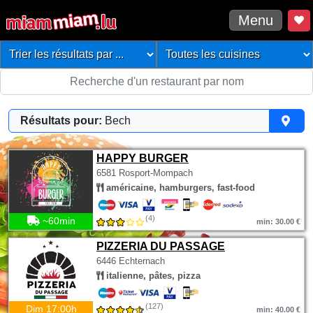
Menu
Résultats pour:
Bech
HAPPY BURGER
6581 Rosport-Mompach
américaine, hamburgers, fast-food
(4)
~60min
min: 30.00 €
PIZZERIA DU PASSAGE
6446 Echternach
italienne, pâtes, pizza
(127)
Dim 17:00h
min: 40.00 €