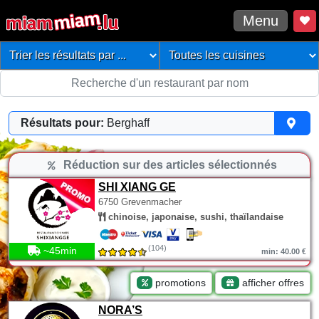
Menu
Résultats pour:
Berghaff
Réduction sur des articles sélectionnés
SHI XIANG GE
6750 Grevenmacher
chinoise, japonaise, sushi, thaïlandaise
(104)
~45min
min: 40.00 €
promotions
afficher offres
NORA’S