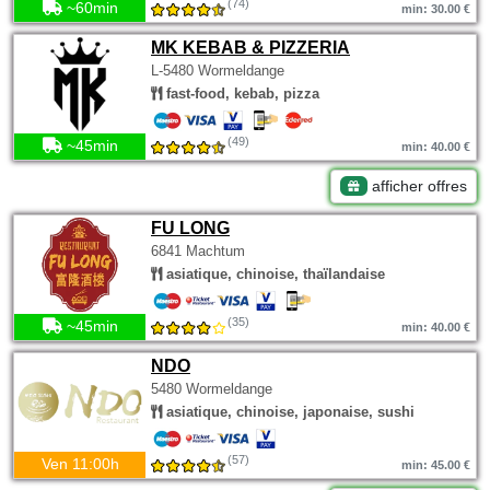
(74)
~60min
min: 30.00 €
MK KEBAB & PIZZERIA
L-5480 Wormeldange
fast-food, kebab, pizza
(49)
~45min
min: 40.00 €
afficher offres
FU LONG
6841 Machtum
asiatique, chinoise, thaïlandaise
(35)
~45min
min: 40.00 €
NDO
5480 Wormeldange
asiatique, chinoise, japonaise, sushi
(57)
Ven 11:00h
min: 45.00 €