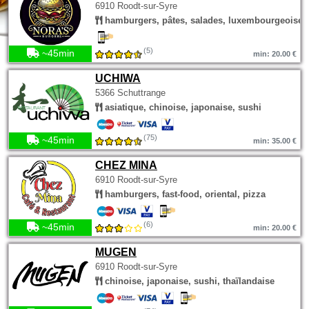
6910 Roodt-sur-Syre
hamburgers, pâtes, salades, luxembourgeoise
(5)
~45min
min: 20.00 €
UCHIWA
5366 Schuttrange
asiatique, chinoise, japonaise, sushi
(75)
~45min
min: 35.00 €
CHEZ MINA
6910 Roodt-sur-Syre
hamburgers, fast-food, oriental, pizza
(6)
~45min
min: 20.00 €
MUGEN
6910 Roodt-sur-Syre
chinoise, japonaise, sushi, thaïlandaise