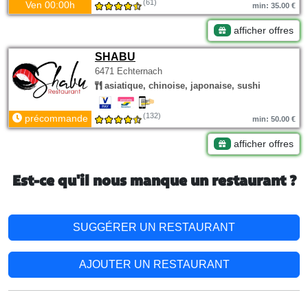
(61)
Ven 00:00h
min: 35.00 €
afficher offres
SHABU
6471 Echternach
asiatique, chinoise, japonaise, sushi
(132)
précommande
min: 50.00 €
afficher offres
Est-ce qu'il nous manque un restaurant ?
SUGGÉRER UN RESTAURANT
AJOUTER UN RESTAURANT