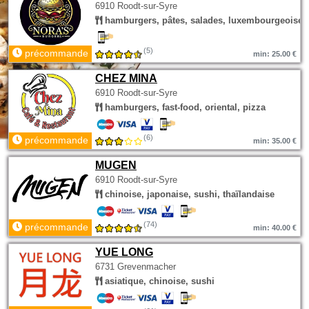
6910 Roodt-sur-Syre
hamburgers, pâtes, salades, luxembourgeoise
(5)
précommande
min: 25.00 €
CHEZ MINA
6910 Roodt-sur-Syre
hamburgers, fast-food, oriental, pizza
(6)
précommande
min: 35.00 €
MUGEN
6910 Roodt-sur-Syre
chinoise, japonaise, sushi, thaïlandaise
(74)
précommande
min: 40.00 €
YUE LONG
6731 Grevenmacher
asiatique, chinoise, sushi