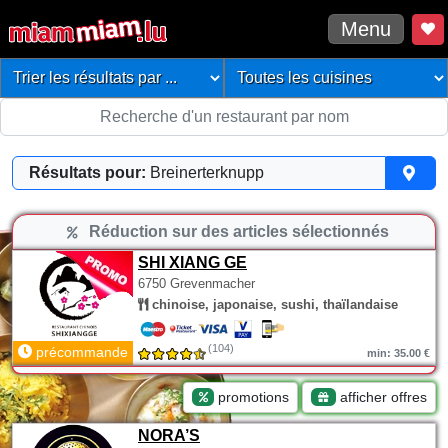
Menu
Résultats pour:
Breinerterknupp
Réduction sur des articles sélectionnés
SHI XIANG GE
6750 Grevenmacher
chinoise, japonaise, sushi, thaïlandaise
(104)
précommande
min: 35.00 €
promotions
afficher offres
NORA’S