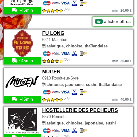
(68)
~45min
min: 20.00 €
afficher offres
FU LONG
6841 Machtum
asiatique, chinoise, thaïlandaise
(35)
~45min
min: 35.00 €
MUGEN
6910 Roodt-sur-Syre
chinoise, japonaise, sushi, thaïlandaise
(74)
~45min
min: 40.00 €
HOSTELLERIE DES PECHEURS
5570 Remich
asiatique, chinoise, japonaise, sushi
(52)