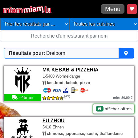
Menu
Résultats pour:
Dreiborn
MK KEBAB & PIZZERIA
L-5480 Wormeldange
fast-food, kebab, pizza
(49)
~45min
min: 30.00 €
afficher offres
FU ZHOU
5416 Ehnen
chinoise, japonaise, sushi, thaïlandaise