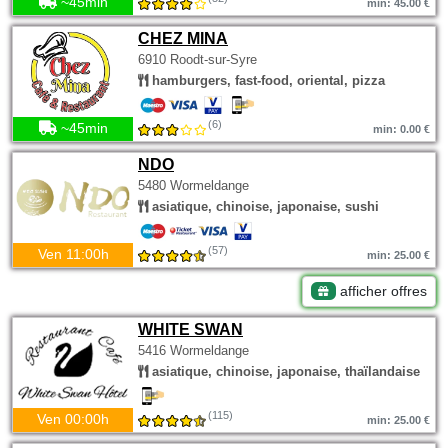
~45min
min: 45.00 €
CHEZ MINA
6910 Roodt-sur-Syre
hamburgers, fast-food, oriental, pizza
(6)
~45min
min: 0.00 €
NDO
5480 Wormeldange
asiatique, chinoise, japonaise, sushi
(57)
Ven 11:00h
min: 25.00 €
afficher offres
WHITE SWAN
5416 Wormeldange
asiatique, chinoise, japonaise, thaïlandaise
(115)
Ven 00:00h
min: 25.00 €