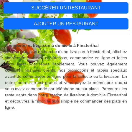
SUGGÉRER UN RESTAURANT
AJOUTER UN RESTAURANT
A emporter et livraison à domicile à Finsterthal
Si vous êtes à la recherche d'une livraison à Finsterthal, affichez
simplement les menus ci-dessus, commandez en ligne et faites
vous livrer vos repas rapidement. Vous pouvez également
consulter nos avis clients, nos promotions et rabais spéciaux
avant de commander en ligne pour la collecte ou la livraison. En
outre, notre site est gratuit et vous payez le même prix que si
vous aviez commandé par téléphone ou sur place. Parcourez les
restaurants dans notre section de livraison à domicile Finsterthal
et découvrez la façon la plus simple de commander des plats en
ligne.