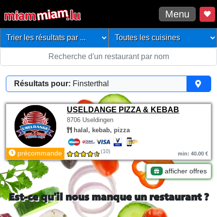
Menu
Résultats pour:
Finsterthal
USELDANGE PIZZA & KEBAB
8706 Useldingen
halal, kebab, pizza
(10)
précommande
min: 40.00 €
afficher offres
Est-ce qu'il nous manque un restaurant ?