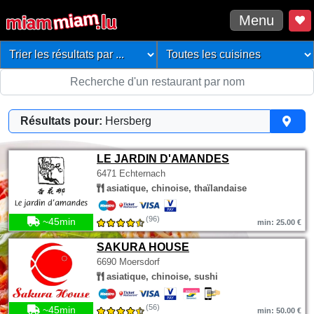
Menu
Résultats pour:
Hersberg
LE JARDIN D'AMANDES
6471 Echternach
asiatique, chinoise, thaïlandaise
(96)
~45min
min: 25.00 €
SAKURA HOUSE
6690 Moersdorf
asiatique, chinoise, sushi
(56)
~45min
min: 50.00 €