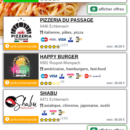
afficher offres
PIZZERIA DU PASSAGE
6446 Echternach
italienne, pâtes, pizza
(127)
précommande
min: 40.00 €
HAPPY BURGER
6581 Rosport-Mompach
américaine, hamburgers, fast-food
(4)
précommande
min: 30.00 €
SHABU
6471 Echternach
asiatique, chinoise, japonaise, sushi
(132)
précommande
min: 40.00 €