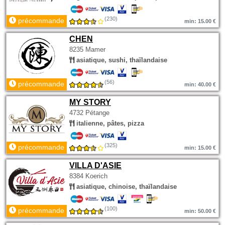
(230)
précommande
min: 15.00 €
CHEN
8235 Mamer
asiatique, sushi, thaïlandaise
(56)
précommande
min: 40.00 €
MY STORY
4732 Pétange
italienne, pâtes, pizza
(325)
précommande
min: 15.00 €
VILLA D'ASIE
8384 Koerich
asiatique, chinoise, thaïlandaise
(100)
précommande
min: 50.00 €