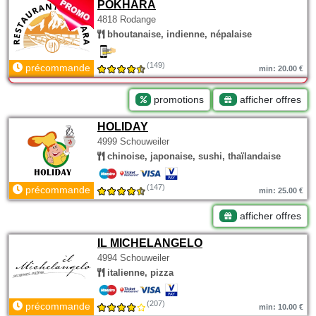
POKHARA
4818 Rodange
bhoutanaise, indienne, népalaise
(149)
précommande
min: 20.00 €
promotions
afficher offres
HOLIDAY
4999 Schouweiler
chinoise, japonaise, sushi, thaïlandaise
(147)
précommande
min: 25.00 €
afficher offres
IL MICHELANGELO
4994 Schouweiler
italienne, pizza
(207)
précommande
min: 10.00 €