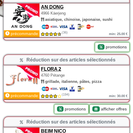
AN DONG
4966 Käerjeng
asiatique, chinoise, japonaise, sushi
(36)
précommande
min: 25.00 €
promotions
Réduction sur des articles sélectionnés
FLORA 2
4760 Pétange
grillade, italienne, pâtes, pizza
(194)
précommande
min: 30.00 €
promotions
afficher offres
Réduction sur des articles sélectionnés
BEIM NICO