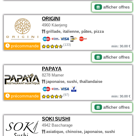
afficher offres
ORIGINI
4960 Käerjeng
grillade, italienne, pâtes, pizza
(133)
précommande
min: 30.00 €
afficher offres
PAPAYA
8278 Mamer
japonaise, sushi, thaïlandaise
(97)
précommande
min: 30.00 €
afficher offres
SOKI SUSHI
4942 Bascharage
asiatique, chinoise, japonaise, sushi