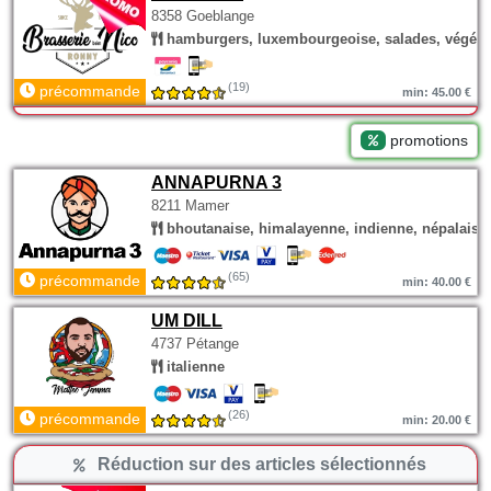
8358 Goeblange
hamburgers, luxembourgeoise, salades, végéta
(19)
précommande
min: 45.00 €
promotions
ANNAPURNA 3
8211 Mamer
bhoutanaise, himalayenne, indienne, népalaise
(65)
précommande
min: 40.00 €
UM DILL
4737 Pétange
italienne
(26)
précommande
min: 20.00 €
Réduction sur des articles sélectionnés