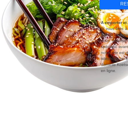
RE
A emporter et
Si vous êtes à
menus ci-dessu
Vous pouvez é
spéciaux avant
notre site est
téléphone ou s
domicile Koets
en ligne.