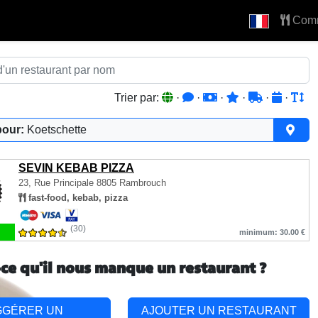
Com
Trier par:
·
·
·
·
·
·
pour:
Koetschette
SEVIN KEBAB PIZZA
23, Rue Principale
8805 Rambrouch
fast-food, kebab, pizza
(30)
minimum: 30.00 €
-ce qu'il nous manque un restaurant ?
GGÉRER UN
AJOUTER UN RESTAURANT