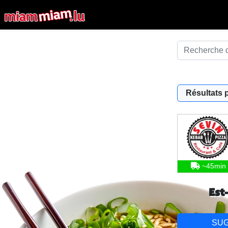
Résultats 
~45min
Est
SU