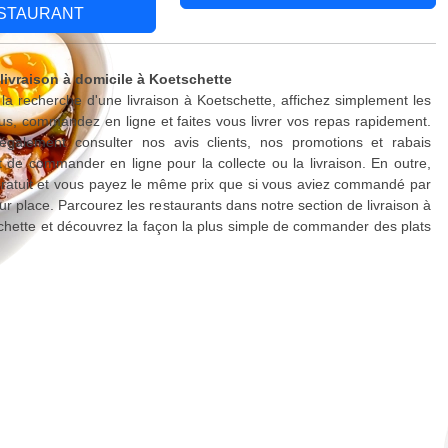
STAURANT
 livraison à domicile à Koetschette
 la recherche d'une livraison à Koetschette, affichez simplement les
s, commandez en ligne et faites vous livrer vos repas rapidement.
galement consulter nos avis clients, nos promotions et rabais
 de commander en ligne pour la collecte ou la livraison. En outre,
 gratuit et vous payez le même prix que si vous aviez commandé par
ur place. Parcourez les restaurants dans notre section de livraison à
chette et découvrez la façon la plus simple de commander des plats