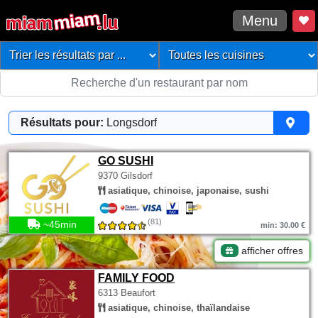
Menu
Résultats pour:
Longsdorf
GO SUSHI
9370 Gilsdorf
asiatique, chinoise, japonaise, sushi
(81)
~45min
min: 30.00 €
afficher offres
FAMILY FOOD
6313 Beaufort
asiatique, chinoise, thaïlandaise