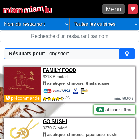
Menu
Résultats pour:
Longsdorf
FAMILY FOOD
6313 Beaufort
asiatique, chinoise, thaïlandaise
(58)
précommande
min: 50.00 €
afficher offres
GO SUSHI
9370 Gilsdorf
asiatique, chinoise, japonaise, sushi