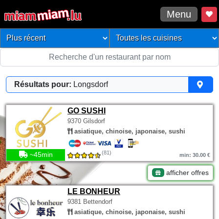
Menu
Résultats pour:
Longsdorf
GO SUSHI
9370 Gilsdorf
asiatique, chinoise, japonaise, sushi
(81)
~45min
min: 30.00 €
afficher offres
LE BONHEUR
9381 Bettendorf
asiatique, chinoise, japonaise, sushi