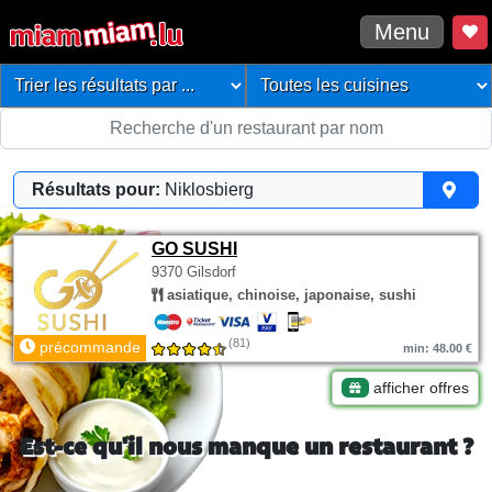
Menu
Résultats pour:
Niklosbierg
GO SUSHI
9370 Gilsdorf
asiatique, chinoise, japonaise, sushi
(81)
précommande
min: 48.00 €
afficher offres
Est-ce qu'il nous manque un restaurant ?