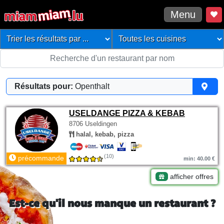
Menu
Résultats pour:
Openthalt
USELDANGE PIZZA & KEBAB
8706 Useldingen
halal, kebab, pizza
(10)
précommande
min: 40.00 €
afficher offres
Est-ce qu'il nous manque un restaurant ?