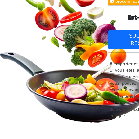
précomman
Est
SU
RE
A emporter et 
Si vous êtes à
menus ci-dessu
Vous pouvez é
spéciaux avant
notre site est
téléphone ou s
domicile Selsc
en ligne.