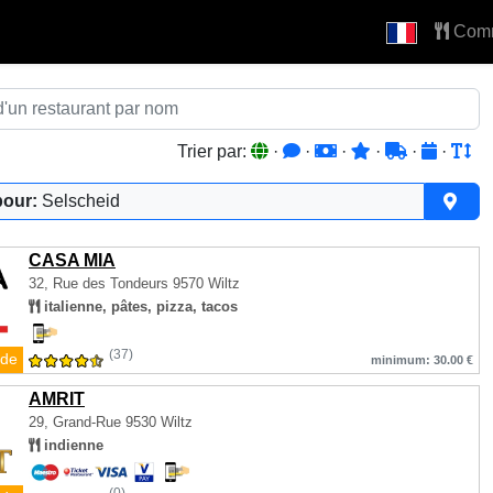
Com
Trier par:
·
·
·
·
·
·
pour:
Selscheid
CASA MIA
32, Rue des Tondeurs
9570 Wiltz
italienne, pâtes, pizza, tacos
(37)
de
minimum: 30.00 €
AMRIT
29, Grand-Rue
9530 Wiltz
indienne