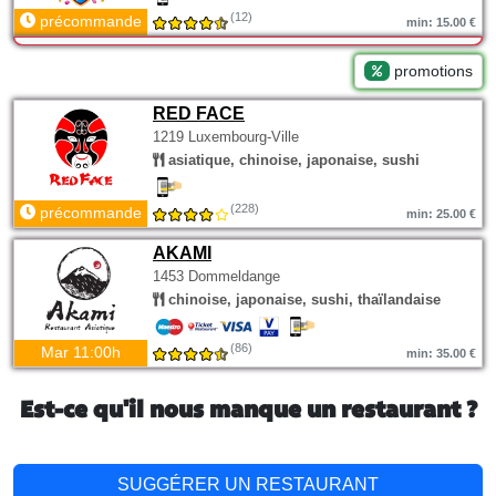
(12)
précommande
min: 15.00 €
promotions
RED FACE
1219 Luxembourg-Ville
asiatique, chinoise, japonaise, sushi
(228)
précommande
min: 25.00 €
AKAMI
1453 Dommeldange
chinoise, japonaise, sushi, thaïlandaise
(86)
Mar 11:00h
min: 35.00 €
Est-ce qu'il nous manque un restaurant ?
SUGGÉRER UN RESTAURANT