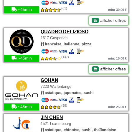
(61)
~45min
min: 30.00 €
afficher offres
QUADRO DELIZIOSO
1617 Gasperich
francaise, italienne, pizza
(147)
~45min
min: 15.00 €
afficher offres
GOHAN
7220 Walferdange
asiatique, japonaise, sushi
(38)
~45min
min: 25.00 €
JIN CHEN
1521 Luxembourg
asiatique, chinoise, sushi, thaïlandaise