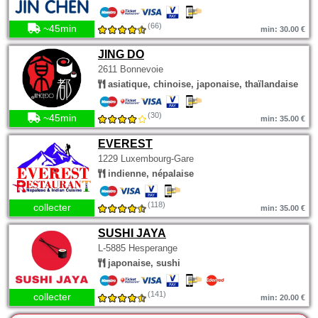
(66)
~45min
min: 30.00 €
JING DO
2611 Bonnevoie
asiatique, chinoise, japonaise, thaïlandaise
(30)
~45min
min: 35.00 €
EVEREST
1229 Luxembourg-Gare
indienne, népalaise
(118)
collecter
min: 35.00 €
SUSHI JAYA
L-5885 Hesperange
japonaise, sushi
(141)
collecter
min: 20.00 €