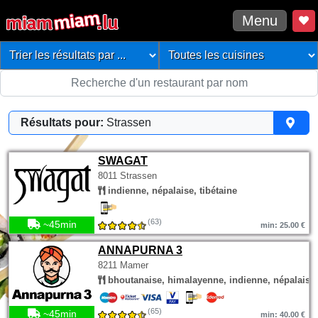
Menu
Résultats pour:
Strassen
SWAGAT
8011 Strassen
indienne, népalaise, tibétaine
(63)
~45min
min: 25.00 €
ANNAPURNA 3
8211 Mamer
bhoutanaise, himalayenne, indienne, népalaise
(65)
~45min
min: 40.00 €