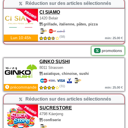
Réduction sur des articles sélectionnés
CI SIAMO
1420 Belair
grillade, italienne, pâtes, pizza
(58)
Lun 10:45h
min: 25.00 €
promotions
GINKO SUSHI
8011 Strassen
asiatique, chinoise, sushi
(31)
précommande
min: 25.00 €
Réduction sur des articles sélectionnés
SUCRESTORE
4798 Käerjeng
confiserie