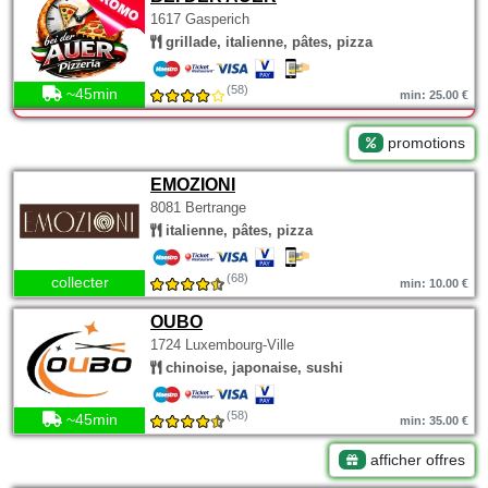
1617 Gasperich
grillade, italienne, pâtes, pizza
(58)
~45min
min: 25.00 €
promotions
EMOZIONI
8081 Bertrange
italienne, pâtes, pizza
(68)
collecter
min: 10.00 €
OUBO
1724 Luxembourg-Ville
chinoise, japonaise, sushi
(58)
~45min
min: 35.00 €
afficher offres