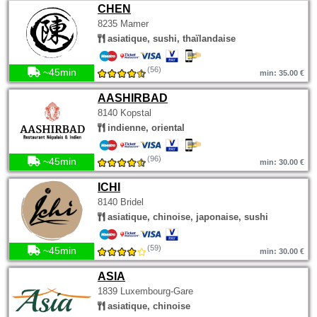
CHEN
8235 Mamer
asiatique, sushi, thaïlandaise
(56)
~45min
min: 35.00 €
AASHIRBAD
8140 Kopstal
indienne, oriental
(96)
~45min
min: 30.00 €
ICHI
8140 Bridel
asiatique, chinoise, japonaise, sushi
(59)
~45min
min: 30.00 €
ASIA
1839 Luxembourg-Gare
asiatique, chinoise