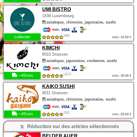
UMI BISTRO
1839 Luxembourg
asiatique, chinoise, japonaise, sushi
(60)
collecter
min: 10.00 €
KIMCHI
8010 Strassen
asiatique, japonaise, coréenne, sushi
(117)
~45min
min: 30.00 €
KAIKO SUSHI
8011 Strassen
asiatique, chinoise, japonaise, sushi
(52)
~45min
min: 25.00 €
Réduction sur des articles sélectionnés
BEI DER AUER