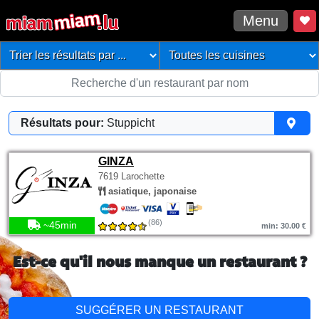
Menu
Résultats pour:
Stuppicht
GINZA
7619 Larochette
asiatique, japonaise
(86)
~45min
min: 30.00 €
Est-ce qu'il nous manque un restaurant ?
SUGGÉRER UN RESTAURANT