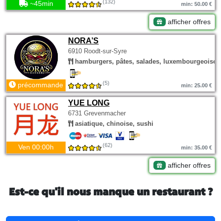
(132)
~45min
min: 50.00 €
afficher offres
NORA’S
6910 Roodt-sur-Syre
hamburgers, pâtes, salades, luxembourgeoise
(5)
précommande
min: 25.00 €
YUE LONG
6731 Grevenmacher
asiatique, chinoise, sushi
(62)
Ven 00:00h
min: 35.00 €
afficher offres
Est-ce qu'il nous manque un restaurant ?