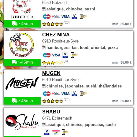
6950 Betzdorf
asiatique, chinoise, sushi
(26)
~45min
min: 50.00 €
CHEZ MINA
6910 Roodt-sur-Syre
hamburgers, fast-food, oriental, pizza
(6)
~45min
min: 35.00 €
MUGEN
6910 Roodt-sur-Syre
chinoise, japonaise, sushi, thaïlandaise
(74)
~45min
min: 50.00 €
SHABU
6471 Echternach
asiatique, chinoise, japonaise, sushi