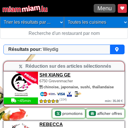
Menu
Résultats pour:
Weydig
Réduction sur des articles sélectionnés
SHI XIANG GE
6750 Grevenmacher
chinoise, japonaise, sushi, thaïlandaise
(104)
~45min
min: 35.00 €
promotions
afficher offres
REBECCA