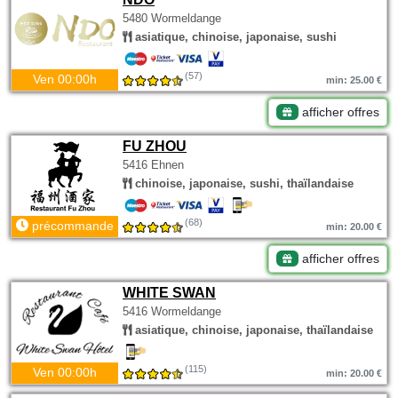
5480 Wormeldange
asiatique, chinoise, japonaise, sushi
(57)
Ven 00:00h
min: 25.00 €
afficher offres
FU ZHOU
5416 Ehnen
chinoise, japonaise, sushi, thaïlandaise
(68)
précommande
min: 20.00 €
afficher offres
WHITE SWAN
5416 Wormeldange
asiatique, chinoise, japonaise, thaïlandaise
(115)
Ven 00:00h
min: 20.00 €