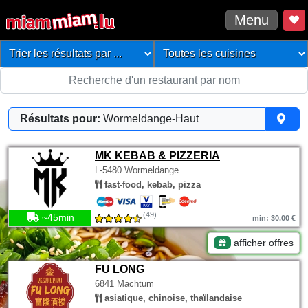
Menu
Résultats pour:
Wormeldange-Haut
MK KEBAB & PIZZERIA
L-5480 Wormeldange
fast-food, kebab, pizza
(49)
~45min
min: 30.00 €
afficher offres
FU LONG
6841 Machtum
asiatique, chinoise, thaïlandaise