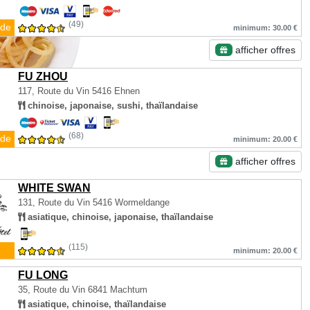
(49)
de
minimum: 30.00 €
afficher offres
FU ZHOU
117, Route du Vin
5416 Ehnen
chinoise, japonaise, sushi, thaïlandaise
(68)
de
minimum: 20.00 €
afficher offres
WHITE SWAN
131, Route du Vin
5416 Wormeldange
asiatique, chinoise, japonaise, thaïlandaise
(115)
minimum: 20.00 €
FU LONG
35, Route du Vin
6841 Machtum
asiatique, chinoise, thaïlandaise