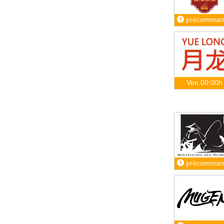
précomman
Ven 00:00h
précomman