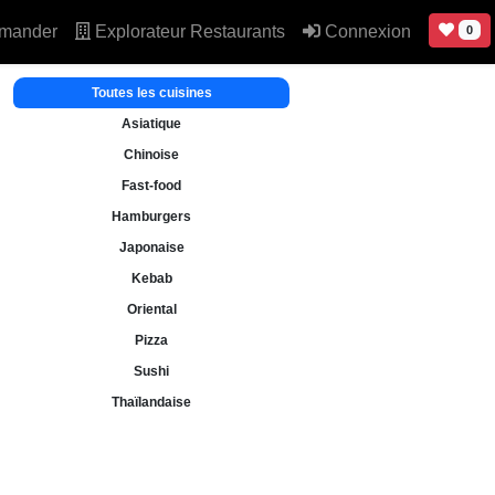
mander
Explorateur Restaurants
Connexion
0
Toutes les cuisines
Asiatique
Chinoise
Fast-food
Hamburgers
Japonaise
Kebab
Oriental
Pizza
Sushi
Thaïlandaise