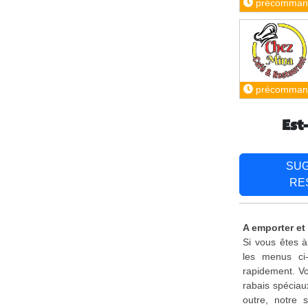
précomman
précomman
Est
SU
RE
A emporter et
Si vous êtes à
les menus ci
rapidement. Vo
rabais spéciau
outre, notre 