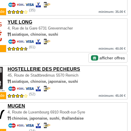
(35)
de
minimum: 35.00 €
YUE LONG
4, Rue de la Gare
6731 Grevenmacher
asiatique, chinoise, sushi
(61)
minimum: 40.00 €
afficher offres
HOSTELLERIE DES PECHEURS
45, Route de Stadtbredimus
5570 Remich
asiatique, chinoise, japonaise, sushi
(52)
de
minimum: 45.00 €
MUGEN
4, Route de Luxembourg
6910 Roodt-sur-Syre
chinoise, japonaise, sushi, thaïlandaise