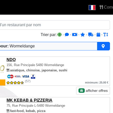
Com
Trier par:
·
·
·
·
·
·
pour:
Wormeldange
NDO
156, Rue Principale
5480 Wormeldange
asiatique, chinoise, japonaise, sushi
(57)
minimum: 25.00 €
afficher offres
MK KEBAB & PIZZERIA
75, Rue Principale
L-5480 Wormeldange
fast-food, kebab, pizza