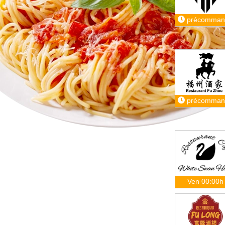
précomman
précomman
Ven 00:00h