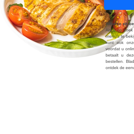
Afhalen en be
Als u op zoek 
menu’s te beki
kunt ook onze
voordat u onlin
betaalt u dez
bestellen. Bla
ontdek de eenv