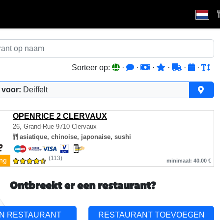
Sorteer op:
·
·
·
·
·
·
 voor:
Deiffelt
OPENRICE 2 CLERVAUX
26, Grand-Rue
9710 Clervaux
asiatique, chinoise, japonaise, sushi
(113)
ing
minimaal: 40.00 €
Ontbreekt er een restaurant?
EN RESTAURANT
RESTAURANT TOEVOEGEN