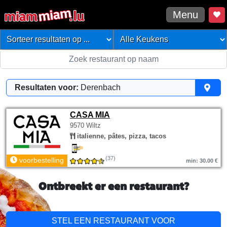
Menu
Resultaten voor:
Derenbach
CASA MIA
9570 Wiltz
italienne, pâtes, pizza, tacos
(37)
voorbestelling
min: 30.00 €
Ontbreekt er een restaurant?
STEL EEN RESTAURANT VOOR