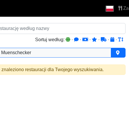
Za
Sortuj według:
·
·
·
·
·
·
Muenschecker
 znaleziono restauracji dla Twojego wyszukiwania.