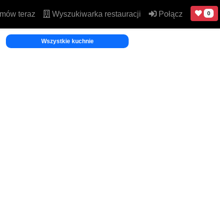
mów teraz
Wyszukiwarka restauracji
Połącz
0
Wszystkie kuchnie