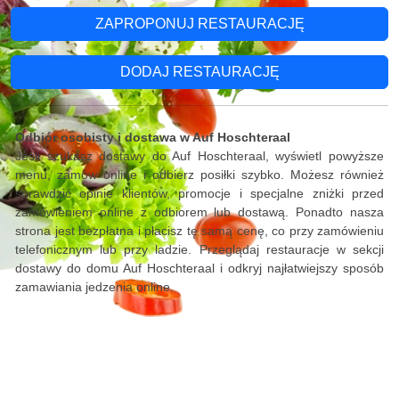
ZAPROPONUJ RESTAURACJĘ
DODAJ RESTAURACJĘ
Odbiór osobisty i dostawa w Auf Hoschteraal
Jeśli szukasz dostawy do Auf Hoschteraal, wyświetl powyższe
menu, zamów online i odbierz posiłki szybko. Możesz również
sprawdzić opinie klientów, promocje i specjalne zniżki przed
zamówieniem online z odbiorem lub dostawą. Ponadto nasza
strona jest bezpłatna i płacisz tę samą cenę, co przy zamówieniu
telefonicznym lub przy ladzie. Przeglądaj restauracje w sekcji
dostawy do domu Auf Hoschteraal i odkryj najłatwiejszy sposób
zamawiania jedzenia online.