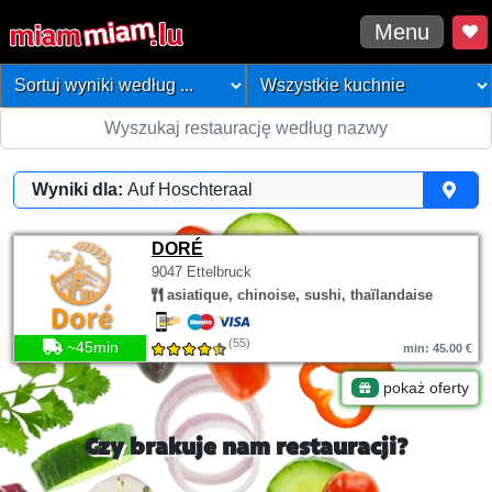
Menu
Wyniki dla:
Auf Hoschteraal
DORÉ
9047 Ettelbruck
asiatique, chinoise, sushi, thaïlandaise
(55)
~45min
min: 45.00 €
pokaż oferty
Czy brakuje nam restauracji?