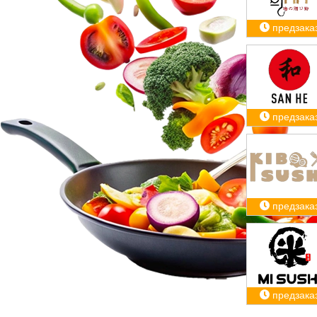
предзака
предзака
предзака
предзака