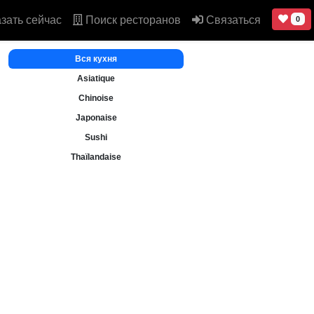
зать сейчас
Поиск ресторанов
Связаться
0
Вся кухня
Asiatique
Chinoise
Japonaise
Sushi
Thaïlandaise