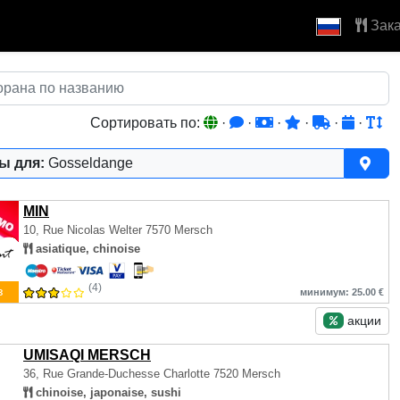
Зака
Сортировать по:
·
·
·
·
·
·
ы для:
Gosseldange
MIN
10, Rue Nicolas Welter
7570 Mersch
asiatique, chinoise
(4)
з
минимум: 25.00 €
акции
UMISAQI MERSCH
36, Rue Grande-Duchesse Charlotte
7520 Mersch
chinoise, japonaise, sushi