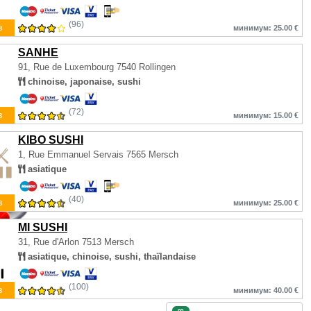
(96)
з
минимум: 25.00 €
SANHE
91, Rue de Luxembourg
7540 Rollingen
chinoise, japonaise, sushi
(72)
з
минимум: 15.00 €
KIBO SUSHI
1, Rue Emmanuel Servais
7565 Mersch
asiatique
(40)
з
минимум: 25.00 €
MI SUSHI
31, Rue d'Arlon
7513 Mersch
asiatique, chinoise, sushi, thaïlandaise
(100)
з
минимум: 40.00 €