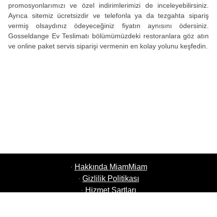
promosyonlarımızı ve özel indirimlerimizi de inceleyebilirsiniz.
Ayrıca sitemiz ücretsizdir ve telefonla ya da tezgahta sipariş
vermiş olsaydınız ödeyeceğiniz fiyatın aynısını ödersiniz.
Gosseldange Ev Teslimatı bölümümüzdeki restoranlara göz atın
ve online paket servis siparişi vermenin en kolay yolunu keşfedin.
·
Hakkında MiamMiam
·
Gizlilik Politikası
·
Hizmet Şartları
·
MiamMiam İşler
·
Restoranınızı Ekleyin