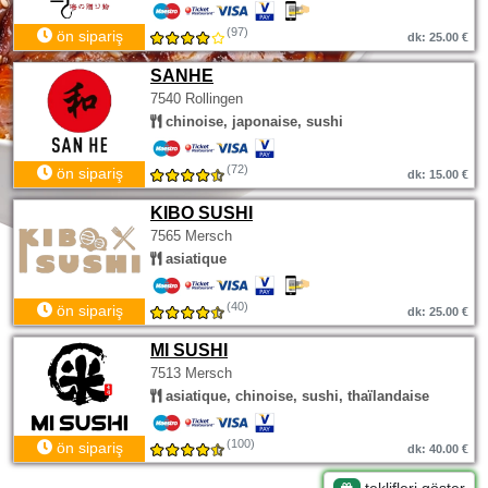
(97)
ön sipariş
dk: 25.00 €
SANHE
7540 Rollingen
chinoise, japonaise, sushi
(72)
ön sipariş
dk: 15.00 €
KIBO SUSHI
7565 Mersch
asiatique
(40)
ön sipariş
dk: 25.00 €
MI SUSHI
7513 Mersch
asiatique, chinoise, sushi, thaïlandaise
(100)
ön sipariş
dk: 40.00 €