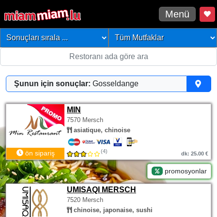
Menü
Şunun için sonuçlar:
Gosseldange
MIN
7570 Mersch
asiatique, chinoise
(4)
ön sipariş
dk: 25.00 €
promosyonlar
UMISAQI MERSCH
7520 Mersch
chinoise, japonaise, sushi