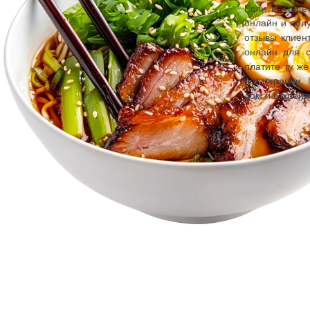
Если вы ищет
онлайн и полу
отзывы клиент
онлайн для с
платите ту же
регистрации.
дом и откройт