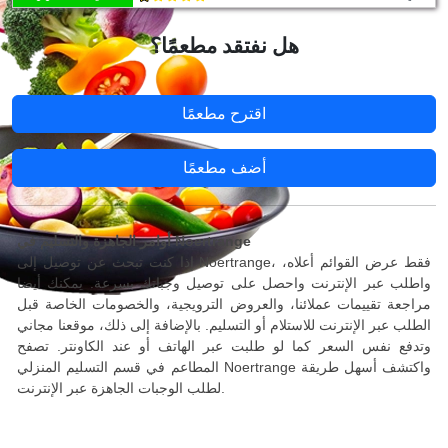
هل نفتقد مطعمًا؟
اقترح مطعمًا
أضف مطعمًا
أوامر الجاهزة والتسليم في Noertrange
إذا كنت تبحث عن توصيل إلى Noertrange، فقط عرض القوائم أعلاه،
واطلب عبر الإنترنت واحصل على توصيل وجباتك بسرعة. يمكنك أيضا
مراجعة تقييمات عملائنا، والعروض الترويجية، والخصومات الخاصة قبل
الطلب عبر الإنترنت للاستلام أو التسليم. بالإضافة إلى ذلك، موقعنا مجاني
وتدفع نفس السعر كما لو طلبت عبر الهاتف أو عند الكاونتر. تصفح
المطاعم في قسم التسليم المنزلي Noertrange واكتشف أسهل طريقة
لطلب الوجبات الجاهزة عبر الإنترنت.