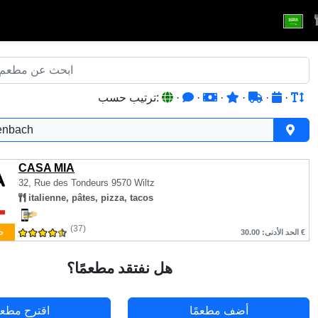
·
·
·
·
·
·
ترتيب حسب:
enbach
CASA MIA
32, Rue des Tondeurs
9570 Wiltz
italienne, pâtes, pizza, tacos
(37)
ط
الحد الأدنى: 30.00 €
هل نفتقد مطعمًا؟
أضف مطعمًا
اقترح مطعم