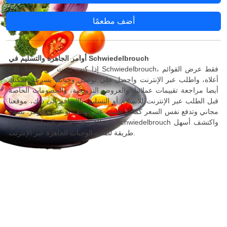
أضف مطعمًا
أوامر الجاهزة والتسليم في Schwiedelbrouch
إذا كنت تبحث عن توصيل إلى Schwiedelbrouch، فقط عرض القوائم
أعلاه، واطلب عبر الإنترنت واحصل على توصيل وجباتك بسرعة. يمكنك
أيضا مراجعة تقييمات عملائنا، والعروض الترويجية، والخصومات الخاصة
قبل الطلب عبر الإنترنت للاستلام أو التسليم. بالإضافة إلى ذلك، موقعنا
مجاني وتدفع نفس السعر كما لو طلبت عبر الهاتف أو عند الكاونتر. تصفح
المطاعم في قسم التسليم المنزلي Schwiedelbrouch واكتشف أسهل
طريقة لطلب الوجبات الجاهزة عبر الإنترنت.