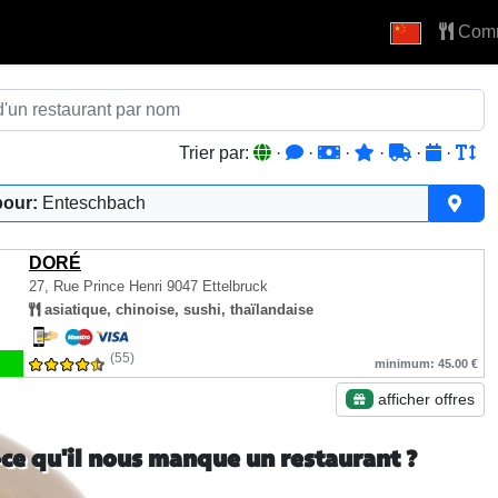
Com
Trier par:
·
·
·
·
·
·
pour:
Enteschbach
DORÉ
27, Rue Prince Henri
9047 Ettelbruck
asiatique, chinoise, sushi, thaïlandaise
(55)
minimum: 45.00 €
afficher offres
-ce qu'il nous manque un restaurant ?