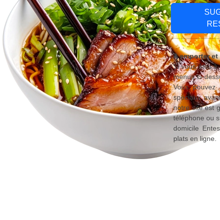
SU
RE
A emporter et
Si vous êtes à
menus ci-dessu
Vous pouvez é
spéciaux avant
notre site est
téléphone ou s
domicile Ente
plats en ligne.