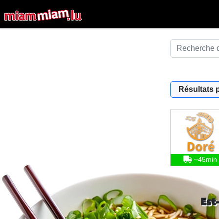
Résultats 
~45min
Est