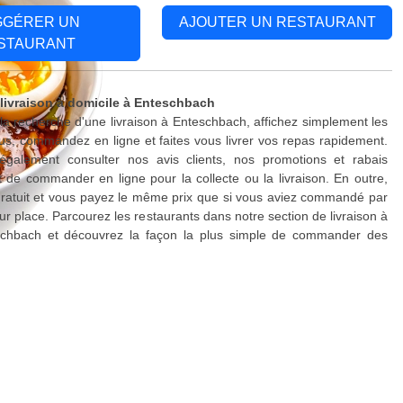
GGÉRER UN
AJOUTER UN RESTAURANT
STAURANT
 livraison à domicile à Enteschbach
 la recherche d'une livraison à Enteschbach, affichez simplement les
s, commandez en ligne et faites vous livrer vos repas rapidement.
galement consulter nos avis clients, nos promotions et rabais
 de commander en ligne pour la collecte ou la livraison. En outre,
 gratuit et vous payez le même prix que si vous aviez commandé par
ur place. Parcourez les restaurants dans notre section de livraison à
schbach et découvrez la façon la plus simple de commander des