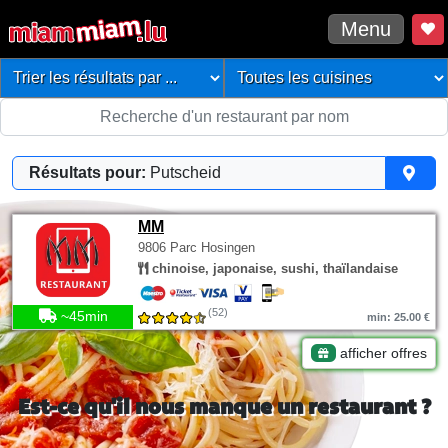
Menu
Résultats pour:
Putscheid
MM
9806 Parc Hosingen
chinoise, japonaise, sushi, thaïlandaise
(52)
~45min
min: 25.00 €
afficher offres
Est-ce qu'il nous manque un restaurant ?