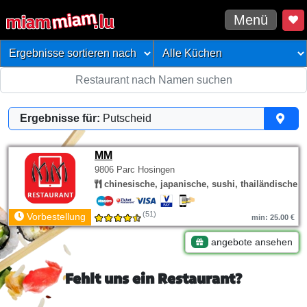
Menü
Ergebnisse für:
Putscheid
MM
9806 Parc Hosingen
chinesische, japanische, sushi, thailändische
(51)
Vorbestellung
min: 25.00 €
angebote ansehen
Fehlt uns ein Restaurant?