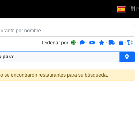
P
Ordenar por:
·
·
·
·
·
·
 para:
o se encontraron restaurantes para su búsqueda.