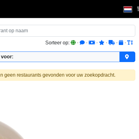
Sorteer op:
·
·
·
·
·
·
 voor:
ijn geen restaurants gevonden voor uw zoekopdracht.