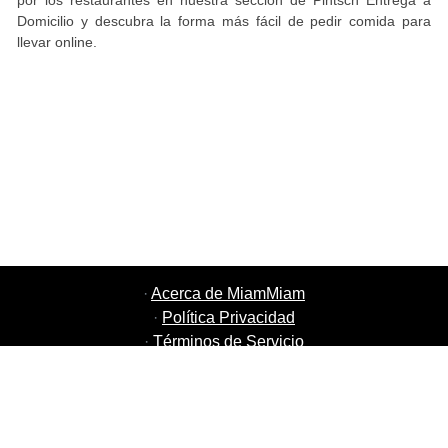
por los restaurantes en nuestra sección de Pintsch Entrega a
Domicilio y descubra la forma más fácil de pedir comida para
llevar online.
·
Acerca de MiamMiam
·
Política Privacidad
·
Términos de Servicio
·
MiamMiam Empleos
·
Añada su restaurante
·
Recomiende Amigos
·
Listado de todas las ciudades