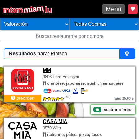
Menú
Resultados para:
Pintsch
MM
9806 Parc Hosingen
chinoise, japonaise, sushi, thaïlandaise
(51)
preorden
min: 25.00 €
mostrar ofertas
CASA MIA
9570 Wiltz
italienne, pâtes, pizza, tacos