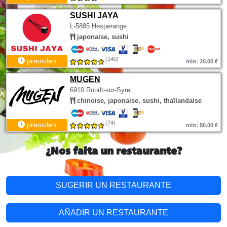
SUSHI JAYA
L-5885 Hesperange
japonaise, sushi
(140)
preorden
min: 20.00 €
MUGEN
6910 Roodt-sur-Syre
chinoise, japonaise, sushi, thaïlandaise
(74)
preorden
min: 50.00 €
¿Nos falta un restaurante?
SUGERIR UN RESTAURANTE
AÑADIR UN RESTAURANTE