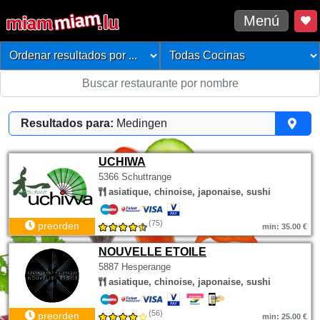
Menú
Resultados para:
Medingen
UCHIWA
5366 Schuttrange
asiatique, chinoise, japonaise, sushi
(75)
preorden
min: 35.00 €
NOUVELLE ETOILE
5887 Hesperange
asiatique, chinoise, japonaise, sushi
(56)
preorden
min: 25.00 €