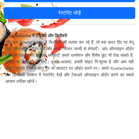
रेस्टोरेंट जोड़ें
Koetschette में टेकअवे और डिलीवरी
यदि आप Koetschette में डिलीवरी की तलाश कर रहे हैं, तो बस ऊपर दिए गए मेनू
देखें, ऑनलाइन ऑर्डर करें और अपने भोजन जल्दी से मंगवाएँ। आप ऑनलाइन ऑर्डर
करने से पहले हमारे ग्राहक समीक्षाएँ, हमारे प्रमोशन और विशेष छूट भी देख सकते हैं,
संग्रह या डिलीवरी के लिए। इसके अलावा, हमारी साइट निःशुल्क है और आप वही
कीमत चुकाते हैं जैसे फ़ोन पर या काउंटर पर ऑर्डर करने पर। हमारे Koetschette
होम डिलीवरी सेक्शन में रेस्टोरेंट देखें और टेकअवे ऑनलाइन ऑर्डर करने का सबसे
आसान तरीका खोजें।