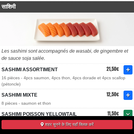
साशिमी
Les sashimi sont accompagnés de wasabi, de gingembre et
de sauce soja salée.
21,50€
SASHIMI ASSORTIMENT
16 pièces - 4pcs saumon, 4pcs thon, 4pcs dorade et 4pcs scallop
(pétoncle)
12,50€
SASHIMI MIXTE
8 pièces - saumon et thon
11,50€
SASHIMI POISSON YELLOWTAIL
8 ou 16 pièces - flétan
शहर चुनने के लिए यहाँ क्लिक करें
10,00€
SASHIMI SAUMON